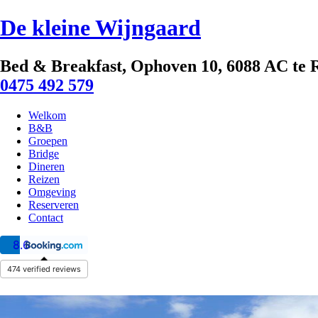
De kleine Wijngaard
Bed & Breakfast, Ophoven 10, 6088 AC te 
0475 492 579
Welkom
B&B
Groepen
Bridge
Dineren
Reizen
Omgeving
Reserveren
Contact
8.6
474 verified reviews